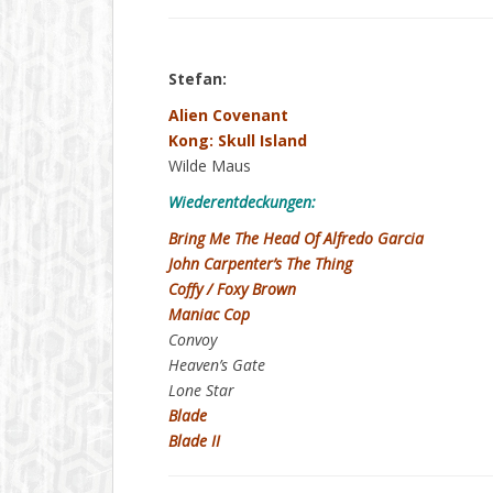
Stefan:
Alien Covenant
Kong: Skull Island
Wilde Maus
Wiederentdeckungen:
Bring Me The Head Of Alfredo Garcia
John Carpenter’s The Thing
Coffy / Foxy Brown
Maniac Cop
Convoy
Heaven’s Gate
Lone Star
Blade
Blade II