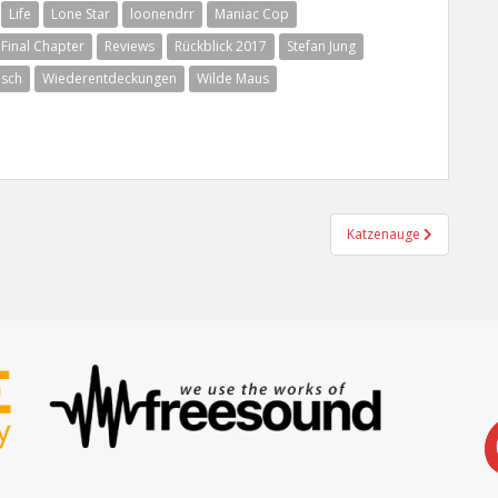
Life
Lone Star
loonendrr
Maniac Cop
: Final Chapter
Reviews
Rückblick 2017
Stefan Jung
isch
Wiederentdeckungen
Wilde Maus
Katzenauge