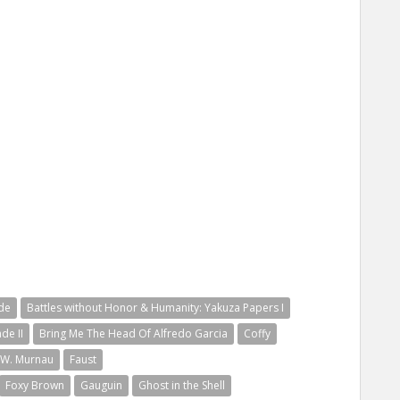
de
Battles without Honor & Humanity: Yakuza Papers I
de II
Bring Me The Head Of Alfredo Garcia
Coffy
.W. Murnau
Faust
Foxy Brown
Gauguin
Ghost in the Shell