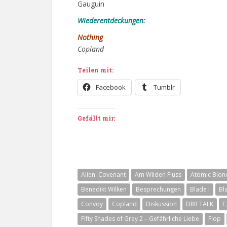
Gauguin
Wiederentdeckungen:
Nothing
Copland
Teilen mit:
Facebook
Tumblr
Gefällt mir:
Alien: Covenant
Am Wilden Fluss
Atomic Blon
Benedikt Wilken
Besprechungen
Blade I
Bla
Convoy
Copland
Diskussion
DRR TALK
F
Fifty Shades of Grey 2 – Gefährliche Liebe
Flop