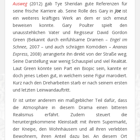
Ausweg
(2012) gab Tye Sheridan gute Referenzen für
seine frische Karriere ab. Seine Rolle des Gary in
Joe
ist
ein weiteres kräftiges Werk an dem er sich erneut
beweisen konnte. Gary Poulter spielt den
unausstehlichen Vater und Regisseur David Gordon
Green (Bekannt durch einfühlsame Dramen –
Engel im
Schnee
, 2007 – und auch schrägen Komödien –
Ananas
Express
, 2008) arrangierte ihn direkt von der Straße weg.
Seine Darstellung war wenig Schauspiel und viel Realität.
Laut Green könnte sein Part ein Biopic sein, kannte er
doch jenes Leben gut, in welchem seine Figur marodiert.
Kurz nach den Dreharbeiten starb er nach seinem ersten
und letzten Leinwandauftritt.
Er ist unter anderem ein maßgeblicher Teil dafür, dass
die Atmosphäre in diesem Drama einen bitteren
Realismus erfährt. Zudem steuert die
heruntergekommene Kleinstadt mit ihrem Supermarkt,
der Kneipe, den Wohnhäusern und all ihren verlebten
Bewohnern, ihren Anteil dazu bei. An diesem Ort