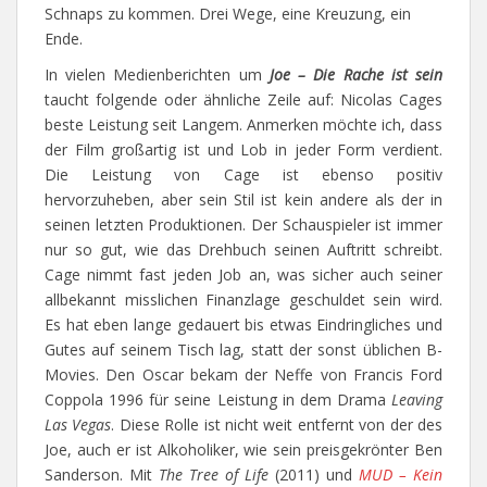
Schnaps zu kommen. Drei Wege, eine Kreuzung, ein
Ende.
In vielen Medienberichten um
Joe – Die Rache
ist sein
taucht folgende oder ähnliche Zeile auf: Nicolas Cages
beste Leistung seit Langem. Anmerken möchte ich, dass
der Film großartig ist und Lob in jeder Form verdient.
Die Leistung von Cage ist ebenso positiv
hervorzuheben, aber sein Stil ist kein andere als der in
seinen letzten Produktionen. Der Schauspieler ist immer
nur so gut, wie das Drehbuch seinen Auftritt schreibt.
Cage nimmt fast jeden Job an, was sicher auch seiner
allbekannt misslichen Finanzlage geschuldet sein wird.
Es hat eben lange gedauert bis etwas Eindringliches und
Gutes auf seinem Tisch lag, statt der sonst üblichen B-
Movies. Den Oscar bekam der Neffe von Francis Ford
Coppola 1996 für seine Leistung in dem Drama
Leaving
Las Vegas
. Diese Rolle ist nicht weit entfernt von der des
Joe, auch er ist Alkoholiker, wie sein preisgekrönter Ben
Sanderson. Mit
The Tree of Life
(2011) und
MUD – Kein