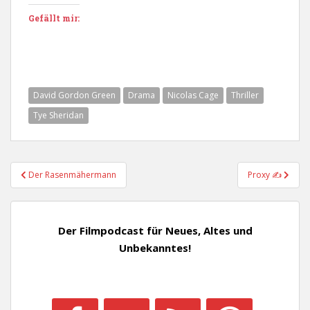
Gefällt mir:
David Gordon Green
Drama
Nicolas Cage
Thriller
Tye Sheridan
Beitragsnavigation
Der Rasenmähermann
Proxy ✍
Der Filmpodcast für Neues, Altes und
Unbekanntes!