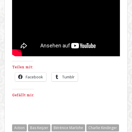
Teilen mit:
Facebook
Tumblr
Gefällt mir:
Action
Bas Keijzer
Bérénice Marlohe
Charlie Kindinger