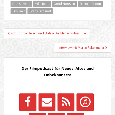
Dan Stevens
Mike Reus
Omid Nooshin
Science-Fiction
Tim Smit
Tygo Gernandt
Beitragsnavigation
RoboCop – Fleisch und Stahl – Die Mensch-Maschine
Interview mit Martin Faltermeier
Der Filmpodcast für Neues, Altes und
Unbekanntes!