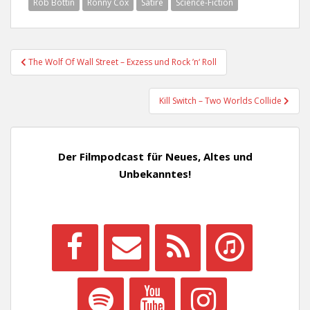
Rob Bottin
Ronny Cox
Satire
Science-Fiction
Beitragsnavigation
The Wolf Of Wall Street – Exzess und Rock ’n‘ Roll
Kill Switch – Two Worlds Collide
Der Filmpodcast für Neues, Altes und
Unbekanntes!