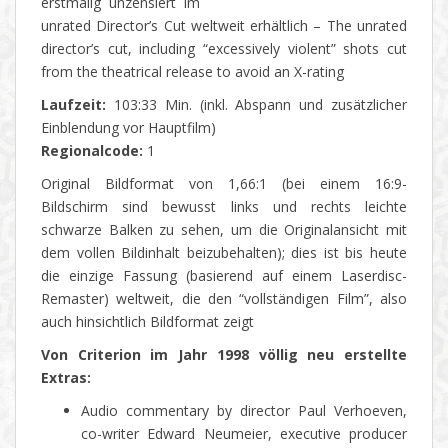
erstmalig unzensiert im
unrated Director’s Cut weltweit erhältlich – The unrated
director’s cut, including “excessively violent” shots cut
from the theatrical release to avoid an X-rating
Laufzeit:
103:33 Min. (inkl. Abspann und zusätzlicher
Einblendung vor Hauptfilm)
Regionalcode:
1
Original Bildformat von 1,66:1 (bei einem 16:9-
Bildschirm sind bewusst links und rechts leichte
schwarze Balken zu sehen, um die Originalansicht mit
dem vollen Bildinhalt beizubehalten); dies ist bis heute
die einzige Fassung (basierend auf einem Laserdisc-
Remaster) weltweit, die den “vollständigen Film”, also
auch hinsichtlich Bildformat zeigt
Von Criterion im Jahr 1998 völlig neu erstellte
Extras:
Audio commentary by director Paul Verhoeven,
co-writer Edward Neumeier, executive producer