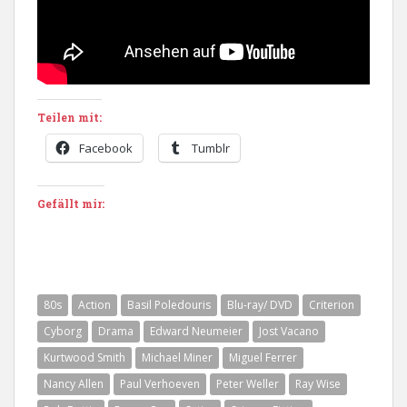
Teilen mit:
Facebook
Tumblr
Gefällt mir:
80s
Action
Basil Poledouris
Blu-ray/ DVD
Criterion
Cyborg
Drama
Edward Neumeier
Jost Vacano
Kurtwood Smith
Michael Miner
Miguel Ferrer
Nancy Allen
Paul Verhoeven
Peter Weller
Ray Wise