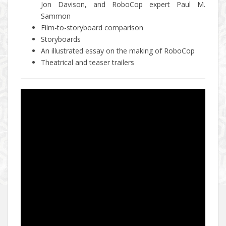
Jon Davison, and RoboCop expert Paul M.
Sammon
Film-to-storyboard comparison
Storyboards
An illustrated essay on the making of RoboCop
Theatrical and teaser trailers