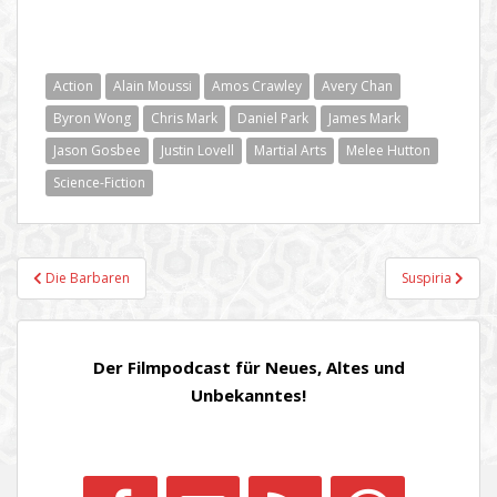
Action
Alain Moussi
Amos Crawley
Avery Chan
Byron Wong
Chris Mark
Daniel Park
James Mark
Jason Gosbee
Justin Lovell
Martial Arts
Melee Hutton
Science-Fiction
Beitragsnavigation
Die Barbaren
Suspiria
Der Filmpodcast für Neues, Altes und
Unbekanntes!