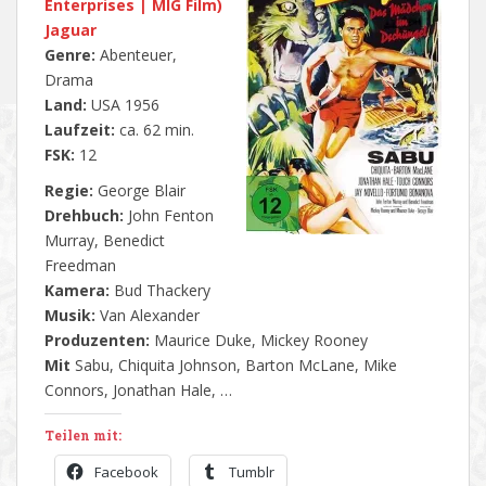
Enterprises | MIG Film)
Jaguar
Genre:
Abenteuer,
Drama
Land:
USA 1956
Laufzeit:
ca. 62 min.
FSK:
12
Regie:
George Blair
Drehbuch:
John Fenton
Murray, Benedict
Freedman
Kamera:
Bud Thackery
Musik:
Van Alexander
Produzenten:
Maurice Duke, Mickey Rooney
Mit
Sabu, Chiquita Johnson, Barton McLane, Mike
Connors, Jonathan Hale, …
Teilen mit:
Facebook
Tumblr