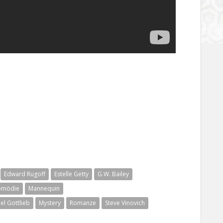
Edward Rugoff
Estelle Getty
G.W. Bailey
omödie
Mannequin
el Gottlieb
Mystery
Romanze
Steve Vinovich