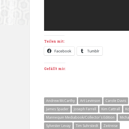
Teilen mit:
Facebook
Tumblr
Gefällt mir:
Andrew McCarthy
Art Levinson
Carole Davis
James Spader
Joseph Farrell
Kim Cattrall
K
Mannequin Mediabook/Collector´s Edition
Micha
Sylvester Levay
Tim Suhrstedt
Zeitreise