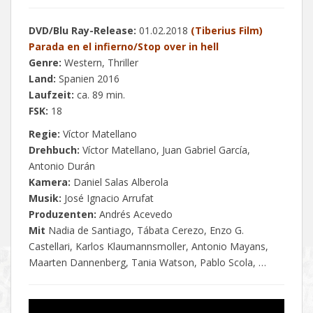
DVD/Blu Ray-Release:
01.02.2018
(Tiberius Film)
Parada en el infierno/Stop over in hell
Genre:
Western, Thriller
Land:
Spanien 2016
Laufzeit:
ca. 89 min.
FSK:
18
Regie:
Víctor Matellano
Drehbuch:
Víctor Matellano, Juan Gabriel García,
Antonio Durán
Kamera:
Daniel Salas Alberola
Musik:
José Ignacio Arrufat
Produzenten:
Andrés Acevedo
Mit
Nadia de Santiago, Tábata Cerezo, Enzo G.
Castellari, Karlos Klaumannsmoller, Antonio Mayans,
Maarten Dannenberg, Tania Watson, Pablo Scola, …