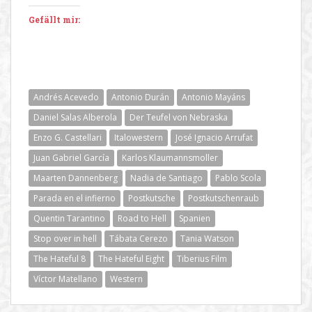
Gefällt mir:
Andrés Acevedo
Antonio Durán
Antonio Mayáns
Daniel Salas Alberola
Der Teufel von Nebraska
Enzo G. Castellari
Italowestern
José Ignacio Arrufat
Juan Gabriel García
Karlos Klaumannsmoller
Maarten Dannenberg
Nadia de Santiago
Pablo Scola
Parada en el infierno
Postkutsche
Postkutschenraub
Quentin Tarantino
Road to Hell
Spanien
Stop over in hell
Tábata Cerezo
Tania Watson
The Hateful 8
The Hateful Eight
Tiberius Film
Víctor Matellano
Western