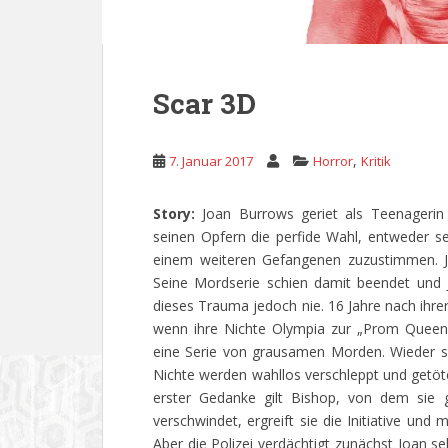
Scar 3D
,
7. Januar 2017
Horror
Kritik
Story:
Joan Burrows geriet als Teenagerin
seinen Opfern die perfide Wahl, entweder 
einem weiteren Gefangenen zuzustimmen. J
Seine Mordserie schien damit beendet und 
dieses Trauma jedoch nie. 16 Jahre nach ihrer
wenn ihre Nichte Olympia zur „Prom Queen“ 
eine Serie von grausamen Morden. Wieder s
Nichte werden wahllos verschleppt und getöte
erster Gedanke gilt Bishop, von dem sie gl
verschwindet, ergreift sie die Initiative un
Aber die Polizei verdächtigt zunächst Joan se