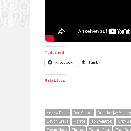
Teilen mit:
Facebook
Tumblr
Gefällt mir:
Angela Bettis
Ben Cotton
Brandon Jay MaLar
Devon Graye
Horror
Jeb Weintrob
Kirby Bl
Tegan Moss
Thriller
Torture Porn
Zack For