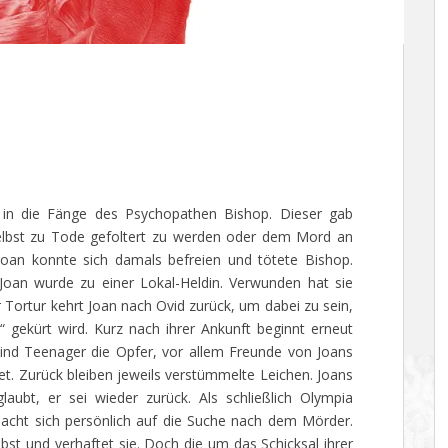
 in die Fänge des Psychopathen Bishop. Dieser gab
selbst zu Tode gefoltert zu werden oder dem Mord an
oan konnte sich damals befreien und tötete Bishop.
Joan wurde zu einer Lokal-Heldin. Verwunden hat sie
 Tortur kehrt Joan nach Ovid zurück, um dabei zu sein,
gekürt wird. Kurz nach ihrer Ankunft beginnt erneut
ind Teenager die Opfer, vor allem Freunde von Joans
t. Zurück bleiben jeweils verstümmelte Leichen. Joans
aubt, er sei wieder zurück. Als schließlich Olympia
d macht sich persönlich auf die Suche nach dem Mörder.
lbst und verhaftet sie. Doch die um das Schicksal ihrer