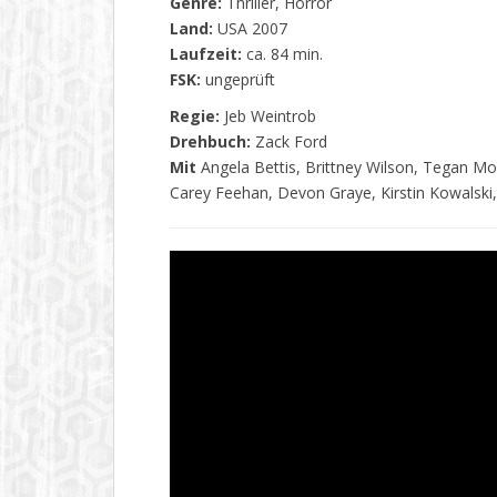
Genre:
Thriller, Horror
Land:
USA 2007
Laufzeit:
ca. 84 min.
FSK:
ungeprüft
Regie:
Jeb Weintrob
Drehbuch:
Zack Ford
Mit
Angela Bettis, Brittney Wilson, Tegan Mos
Carey Feehan, Devon Graye, Kirstin Kowalski