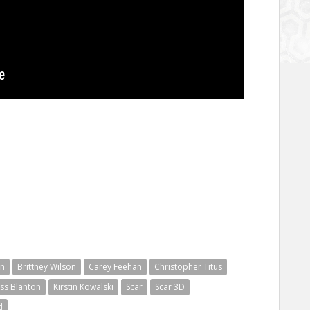
en
Brittney Wilson
Carey Feehan
Christopher Titus
iss Blanton
Kirstin Kowalski
Scar
Scar 3D
d