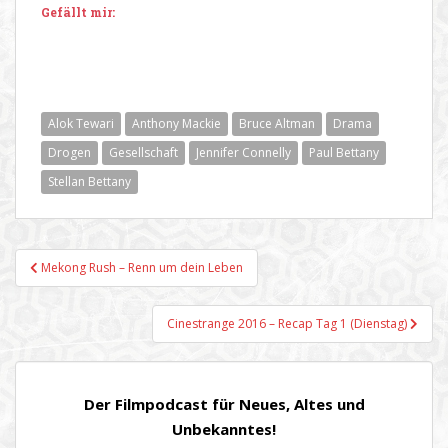
Gefällt mir:
Alok Tewari
Anthony Mackie
Bruce Altman
Drama
Drogen
Gesellschaft
Jennifer Connelly
Paul Bettany
Stellan Bettany
Beitragsnavigation
Mekong Rush – Renn um dein Leben
Cinestrange 2016 – Recap Tag 1 (Dienstag)
Der Filmpodcast für Neues, Altes und
Unbekanntes!