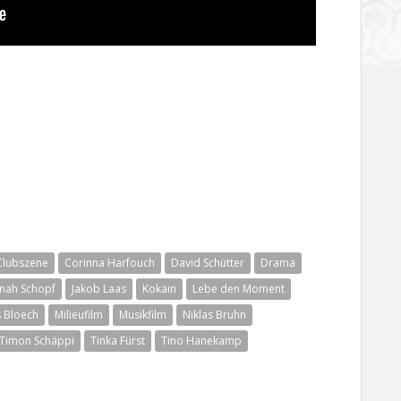
Clubszene
Corinna Harfouch
David Schütter
Drama
nah Schopf
Jakob Laas
Kokain
Lebe den Moment
 Bloech
Milieufilm
Musikfilm
Niklas Bruhn
Timon Schäppi
Tinka Fürst
Tino Hanekamp