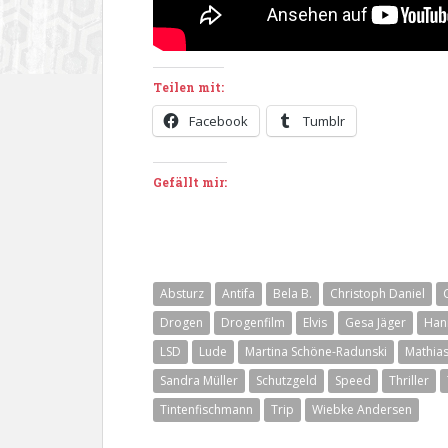
Teilen mit:
Facebook
Tumblr
Gefällt mir:
Absturz
Antifa
Bela B.
Christoph Daniel
Drogen
Drogenfilm
Elvis
Gesa Jäger
Han
LSD
Lude
Martina Schöne-Radunski
Mathias
Sandra Müller
Schutzgeld
Speed
Thriller
Tintenfischmann
Trip
Wiebke Andersen