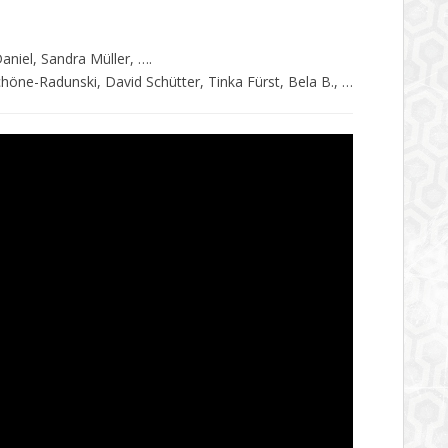
niel, Sandra Müller, ….
höne-Radunski, David Schütter, Tinka Fürst, Bela B., …