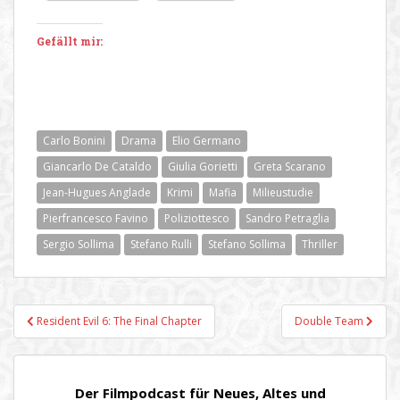
Gefällt mir:
Carlo Bonini
Drama
Elio Germano
Giancarlo De Cataldo
Giulia Gorietti
Greta Scarano
Jean-Hugues Anglade
Krimi
Mafia
Milieustudie
Pierfrancesco Favino
Poliziottesco
Sandro Petraglia
Sergio Sollima
Stefano Rulli
Stefano Sollima
Thriller
Beitragsnavigation
Resident Evil 6: The Final Chapter
Double Team
Der Filmpodcast für Neues, Altes und