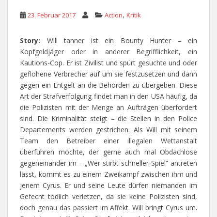
,
23. Februar 2017
Action
Kritik
Story:
Will tanner ist ein Bounty Hunter – ein
Kopfgeldjäger oder in anderer Begrifflichkeit, ein
Kautions-Cop. Er ist Zivilist und spürt gesuchte und oder
geflohene Verbrecher auf um sie festzusetzen und dann
gegen ein Entgelt an die Behörden zu übergeben. Diese
Art der Strafverfolgung findet man in den USA häufig, da
die Polizisten mit der Menge an Aufträgen überfordert
sind. Die Kriminalität steigt – die Stellen in den Police
Departements werden gestrichen. Als Will mit seinem
Team den Betreiber einer illegalen Wettanstalt
überführen möchte, der gerne auch mal Obdachlose
gegeneinander im – „Wer-stirbt-schneller-Spiel“ antreten
lässt, kommt es zu einem Zweikampf zwischen ihm und
jenem Cyrus. Er und seine Leute dürfen niemanden im
Gefecht tödlich verletzen, da sie keine Polizisten sind,
doch genau das passiert im Affekt. Will bringt Cyrus um.