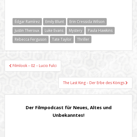
Édgar Ramírez
Emily Blunt
Erin Cressida Wilson
Justin Theroux
Luke Evans
Mystery
Paula Hawkins
Rebecca Ferguson
Tate Taylor
Thriller
Beitragsnavigation
Filmlook – 02 – Lucio Fulci
The Last King – Der Erbe des Königs
Der Filmpodcast für Neues, Altes und
Unbekanntes!