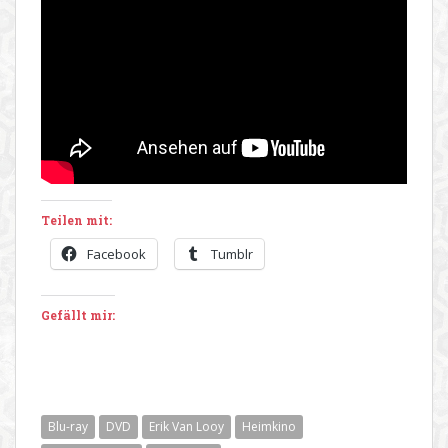
Teilen mit:
Facebook
Tumblr
Gefällt mir:
Blu-ray
DVD
Erik Van Looy
Heimkino