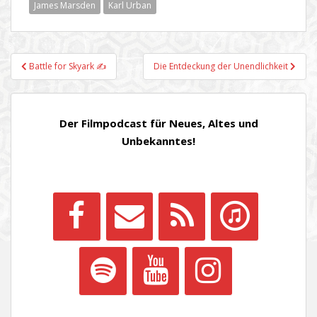
James Marsden
Karl Urban
Beitragsnavigation
Battle for Skyark ✍
Die Entdeckung der Unendlichkeit
Der Filmpodcast für Neues, Altes und
Unbekanntes!