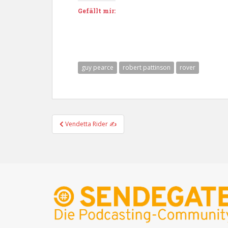
Gefällt mir:
guy pearce
robert pattinson
rover
Beitragsnavigation
Vendetta Rider ✍