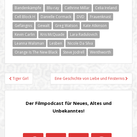
Bandenkämpfe
Blu-ray
Cathrine Millar
Celia Ireland
Cell Block H
Danielle Cormack
DVD
Frauenknast
Gefängnis
Gewalt
Greg Watson
Kate Atkinson
Kevin Carlin
Kris McQuade
Lara Radulovich
Leanna Walsman
Lesben
Nicole Da Silva
Orange Is The New Black
Steve Jodrell
Wenthworth
Beitragsnavigation
Tiger Girl
Eine Geschichte von Liebe und Finsternis
Der Filmpodcast für Neues, Altes und
Unbekanntes!