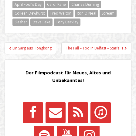
April Fool's Day
Carol Kane
Charles Durning
Colleen Dewhurst
Fred Walton
Ron O'Neal
Scream
Slasher
Steve Feke
Tony Beckley
Beitragsnavigation
Ein Sarg aus Hongkong
The Fall – Tod in Belfast – Staffel 1
Der Filmpodcast für Neues, Altes und
Unbekanntes!