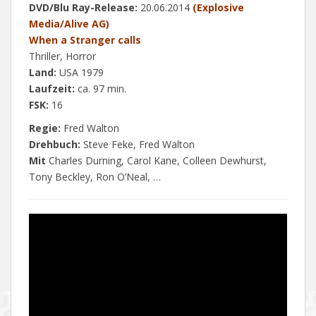
DVD/Blu Ray-Release:
20.06.2014
(Explosive
Media/Alive AG)
When a Stranger calls
Thriller, Horror
Land:
USA 1979
Laufzeit:
ca. 97 min.
FSK:
16
Regie:
Fred Walton
Drehbuch:
Steve Feke, Fred Walton
Mit
Charles Durning, Carol Kane, Colleen Dewhurst,
Tony Beckley, Ron O’Neal, …