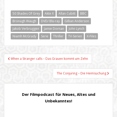
50 Shades Of Grey
Akte X
Allan Cubitt
BBC
Bronagh Waugh
DVD/ Blu-ray
Gillian Anderson
Jakob Verbruggen
Jamie Dornan
John Lynch
Niamh McGrady
Serie
Thriller
TV-Serien
X-Files
Beitragsnavigation
When a Stranger calls – Das Grauen kommt um Zehn
The Conjuring – Die Heimsuchung
Der Filmpodcast für Neues, Altes und
Unbekanntes!