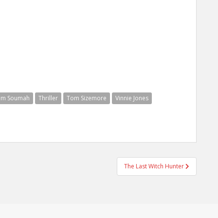
em Soumah
Thriller
Tom Sizemore
Vinnie Jones
The Last Witch Hunter