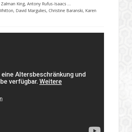
Zalman King, Antony Rufus-Isaacs …
itton, David Margulies, Christine Baranski, Karen