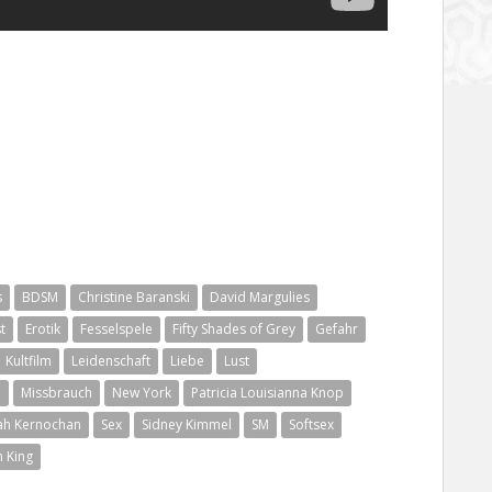
s
BDSM
Christine Baranski
David Margulies
t
Erotik
Fesselspele
Fifty Shades of Grey
Gefahr
Kultfilm
Leidenschaft
Liebe
Lust
e
Missbrauch
New York
Patricia Louisianna Knop
ah Kernochan
Sex
Sidney Kimmel
SM
Softsex
 King