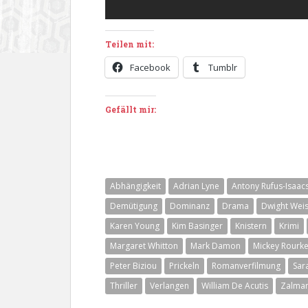
Teilen mit:
Facebook
Tumblr
Gefällt mir:
Abhängigkeit
Adrian Lyne
Antony Rufus-Isaac
Demütigung
Dominanz
Drama
Dwight Weis
Karen Young
Kim Basinger
Knistern
Krimi
Margaret Whitton
Mark Damon
Mickey Rourk
Peter Biziou
Prickeln
Romanverfilmung
Sar
Thriller
Verlangen
William De Acutis
Zalman