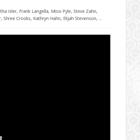
 Isler, Frank Langella, Missi Pyle, Steve Zahn,
r, Shree Crooks, Kathryn Hahn, Elijah Stevenson, …