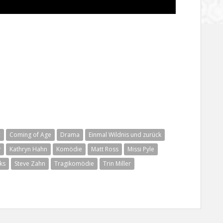
c
Coming of Age
Drama
Einmal Wildnis und zurück
y
Kathryn Hahn
Komödie
Matt Ross
Missi Pyle
ks
Steve Zahn
Tragikomödie
Trin Miller