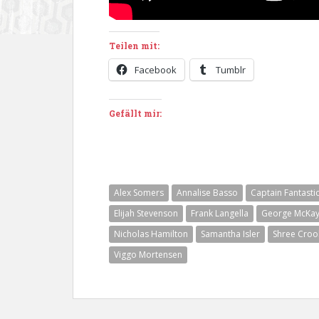
Teilen mit:
Facebook
Tumblr
Gefällt mir:
Alex Somers
Annalise Basso
Captain Fantasti
Elijah Stevenson
Frank Langella
George McKa
Nicholas Hamilton
Samantha Isler
Shree Croo
Viggo Mortensen