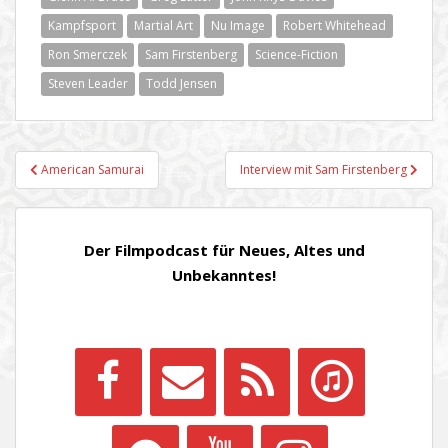
Kampfsport
Martial Art
Nu Image
Robert Whitehead
Ron Smerczek
Sam Firstenberg
Science-Fiction
Steven Leader
Todd Jensen
Beitragsnavigation
American Samurai
Interview mit Sam Firstenberg
Der Filmpodcast für Neues, Altes und
Unbekanntes!