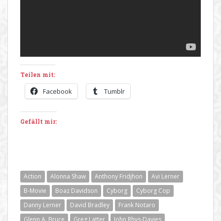
Teilen mit:
Facebook
Tumblr
Gefällt mir:
Action
Alonna Shaw
Anthony Fridjhon
Avi Lerner
B-Movie
Boaz Davidson
Cyborg
Cyborg Cop
Danny Lerner
David Bradley
Frank Notaro
Glenn A. Bruce
Greg Latter
John Rhys-Davies