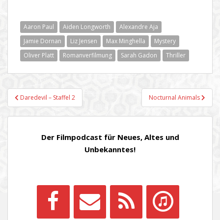
Aaron Paul
Aiden Longworth
Alexandre Aja
Jamie Dornan
Liz Jensen
Max Minghella
Mystery
Oliver Platt
Romanverfilmung
Sarah Gadon
Thriller
Beitragsnavigation
Daredevil – Staffel 2
Nocturnal Animals
Der Filmpodcast für Neues, Altes und
Unbekanntes!