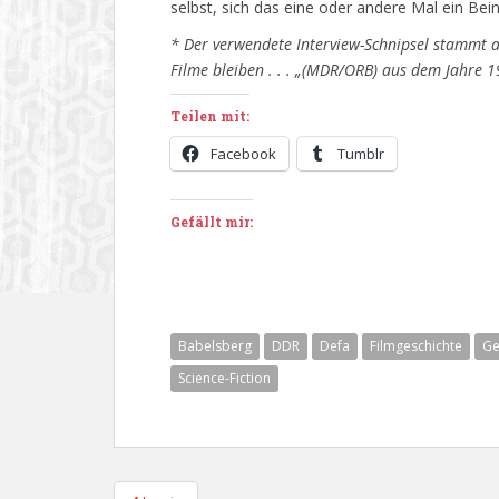
selbst, sich das eine oder andere Mal ein Bei
* Der verwendete Interview-Schnipsel stammt 
Filme bleiben . . . „(MDR/ORB) aus dem Jahre 1
Teilen mit:
Facebook
Tumblr
Gefällt mir:
Babelsberg
DDR
Defa
Filmgeschichte
Ge
Science-Fiction
Beitragsnavigation