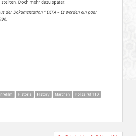
n stellten. Doch mehr dazu später.
aus der Dokumentation “
DEFA – Es werden ein paar
996.
nrefilm
Historie
History
Märchen
Polizeiruf 110