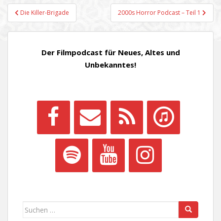
Beitragsnavigation
Die Killer-Brigade
2000s Horror Podcast – Teil 1
Der Filmpodcast für Neues, Altes und
Unbekanntes!
Suchen
nach: