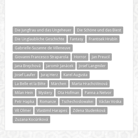
Die Jungfrau und das Ungeheuer
Die Schöne und das Biest
Die Unglaubliche Geschichte
Fantasy
Frantisek Hrubín
Gabrielle-Suzanne de Villeneuve
Giovanni Francesco Straparola
Horror
Jan Preucil
Jana Brejchová
Jaromír Janácek
Josef Langmiler
Josef Laufer
Juraj Herz
Karel Augusta
La Belle et la Bête
Märchen
Marta HrachoVinová
Milan Hein
Mystery
Ota Hofman
Panna a Netvor
Petr Hapka
Romanze
Tschechoslowakei
Václav Voska
Vít Olmer
Vlastimil Harapes
Zdena Studenková
Zuzana Kocúriková