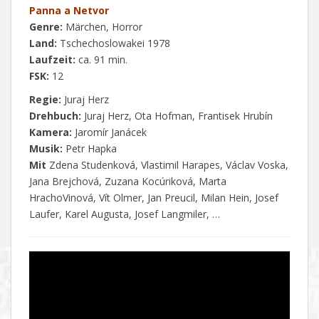
Panna a Netvor
Genre:
Märchen, Horror
Land:
Tschechoslowakei 1978
Laufzeit:
ca. 91 min.
FSK:
12
Regie:
Juraj Herz
Drehbuch:
Juraj Herz, Ota Hofman, Frantisek Hrubín
Kamera:
Jaromír Janácek
Musik:
Petr Hapka
Mit
Zdena Studenková, Vlastimil Harapes, Václav Voska,
Jana Brejchová, Zuzana Kocúriková, Marta
HrachoVinová, Vít Olmer, Jan Preucil, Milan Hein, Josef
Laufer, Karel Augusta, Josef Langmiler, …