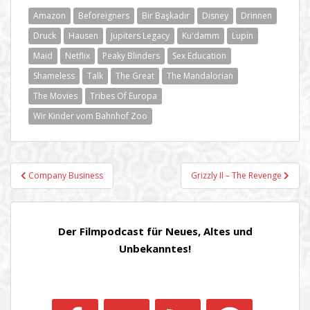
Amazon
Beforeigners
Bir Başkadır
Disney
Drinnen
Druck
Hausen
Jupiters Legacy
Ku'damm
Lupin
Maid
Netflix
Peaky Blinders
Sex Education
Shameless
Talk
The Great
The Mandalorian
The Movies
Tribes Of Europa
Wir Kinder vom Bahnhof Zoo
Beitragsnavigation
Company Business
Grizzly II – The Revenge
Der Filmpodcast für Neues, Altes und
Unbekanntes!