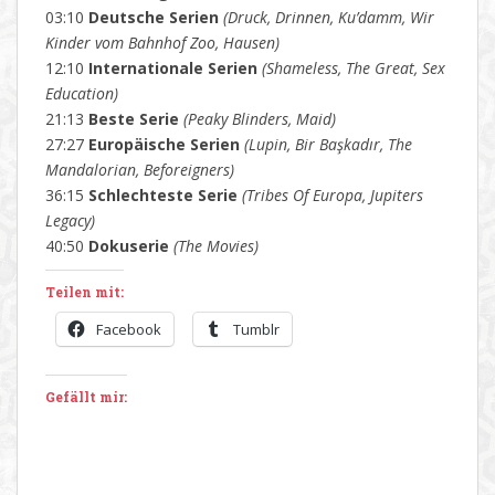
03:10
Deutsche Serien
(Druck, Drinnen, Ku’damm, Wir
Kinder vom Bahnhof Zoo, Hausen)
12:10
Internationale Serien
(Shameless, The Great, Sex
Education)
21:13
Beste Serie
(Peaky Blinders, Maid)
27:27
Europäische Serien
(Lupin, Bir Başkadır, The
Mandalorian, Beforeigners)
36:15
Schlechteste Serie
(Tribes Of Europa, Jupiters
Legacy)
40:50
Dokuserie
(The Movies)
Teilen mit:
Facebook
Tumblr
Gefällt mir: