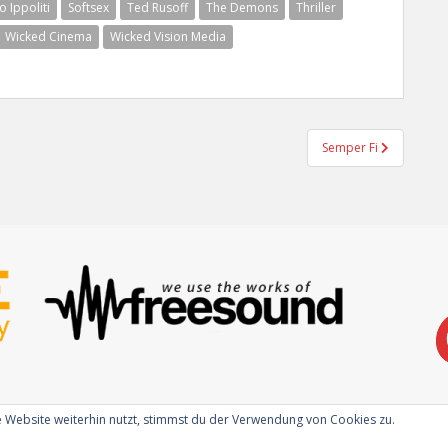
o Ippoliti
Softsex
Ted Rusoff
The Demons
Thriller
Wicked Cinema
Wicked Vision Media
Semper Fi
 Website weiterhin nutzt, stimmst du der Verwendung von Cookies zu.