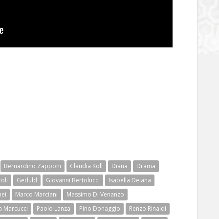
Bernardino Zapponi
Claudia Koll
Diana
Drama
oli
Geduld
Giovanni Bertolucci
Isabella Deiana
nei
Marco Marciani
Massimo Di Venanzo
a Marcucci
Paolo Lanza
Pino Donaggio
Renzo Rinaldi