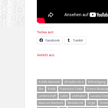
Teilen mit:
Facebook
Tumblr
Gefällt mir:
Achille Manzotti
All ladies do it
Befriedigung
Ehe
Erotik
Francesco Costa
Franco Branciar
Leidenschaft
Liebe
Liebhaber
Luciana Cire
Maurizio Martinoli
Mediabook
Orgie
Ornel