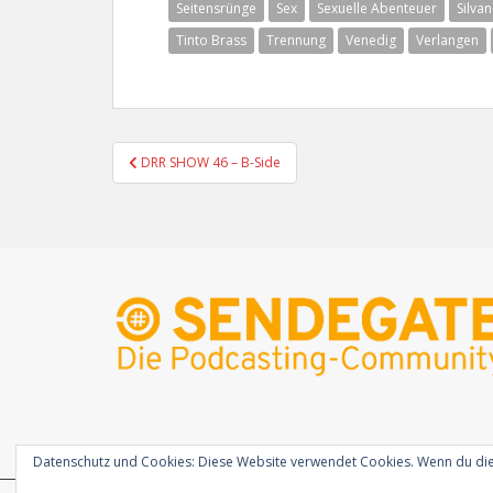
Seitensrünge
Sex
Sexuelle Abenteuer
Silvan
Tinto Brass
Trennung
Venedig
Verlangen
Beitragsnavigation
DRR SHOW 46 – B-Side
Datenschutz und Cookies: Diese Website verwendet Cookies. Wenn du die