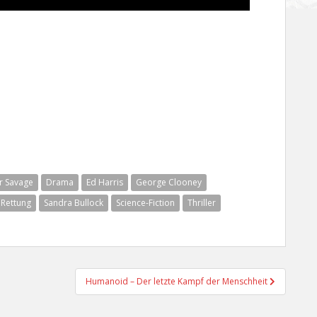
r Savage
Drama
Ed Harris
George Clooney
Rettung
Sandra Bullock
Science-Fiction
Thriller
Humanoid – Der letzte Kampf der Menschheit