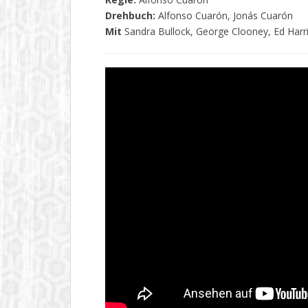
Drehbuch:
Alfonso Cuarón, Jonás Cuarón
Mit
Sandra Bullock, George Clooney, Ed Harr