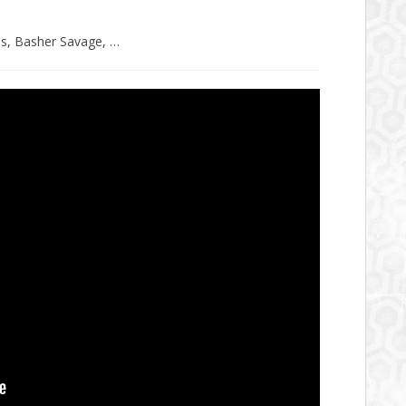
is, Basher Savage, …