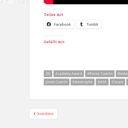
Teilen mit:
Facebook
Tumblr
Gefällt mir:
3D
Acadamy Award
Alfonso Cuarón
Bashe
Jonás Cuarón
Katastrophe
NASA
Oscars
Beitragsnavigation
Guardians