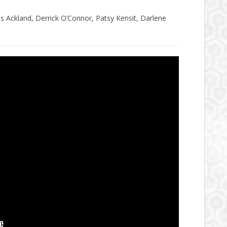
s Ackland, Derrick O’Connor, Patsy Kensit, Darlene