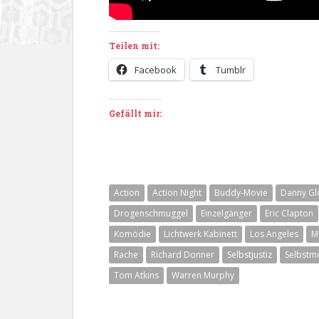
Teilen mit:
Facebook
Tumblr
Gefällt mir:
Action
Action Night
Buddy-Movie
Danny Gl
Drogenschmuggel
Einzelgänger
Eric Clapton
Komödie
Lichtwerk Kabinett
Los Angeles
M
Rache
Richard Donner
Selbstjustiz
Selbstm
Tom Atkins
Warren Murphy