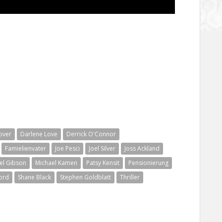
over
Darlene Love
Derrick O'Connor
Famielienvater
Joe Pesci
Joel Silver
Joss Ackland
el Gibson
Michael Kamen
Patsy Kensit
Pensionierung
ord
Shane Black
Stephen Goldblatt
Thriller