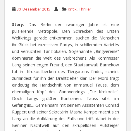
,
30. Dezember 2015
Kritik
Thriller
Story:
Das Berlin der zwanziger Jahre ist eine
pulsierende Metropole. Den Schrecken des Ersten
Weltkriegs gerade entkommen, suchen die Menschen
ihr Glück bei exzessiven Partys, in schillernden Varietés
und verruchten Tanzlokalen. Sogenannte „Ringvereine“
dominieren die Welt des Verbrechens. Als Kommissar
Lang seinen engen Freund, den Staatsanwalt Barnekow
tot im Krokodilbecken des Tiergartens findet, scheint
zumindest für ihn der Drahtzieher klar: Der Mord trägt
eindeutig die Handschrift von Immanuel Tauss, dem
ehemaligen Kopf des Ganovenrings „Die Krokodile“.
Doch Langs größter Kontrahent Tauss sitzt im
Gefängnis… Gemeinsam mit seinem Assistenten Conrad
Ruppert und seiner Sekretärin Masha Kampe macht sich
Lang an die Aufklärung des Falls und trifft dabei in der
Berliner Nachtwelt auf den skrupellosen Aufsteiger