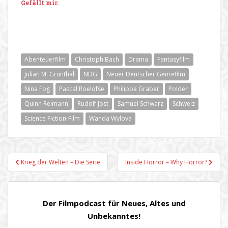
Gefällt mir:
Abenteuerfilm
Christoph Bach
Drama
Fantasyfilm
Julian M. Grünthal
NDG
Neuer Deutscher Genrefilm
Nina Fog
Pascal Roelofse
Philippe Graber
Polder
Quinn Reimann
Rudolf Jost
Samuel Schwarz
Schweiz
Science Fiction-Film
Wanda Wylova
Beitragsnavigation
Krieg der Welten – Die Serie
Inside Horror – Why Horror?
Der Filmpodcast für Neues, Altes und
Unbekanntes!