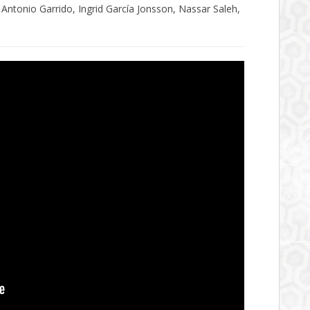
Antonio Garrido, Ingrid García Jonsson, Nassar Saleh,