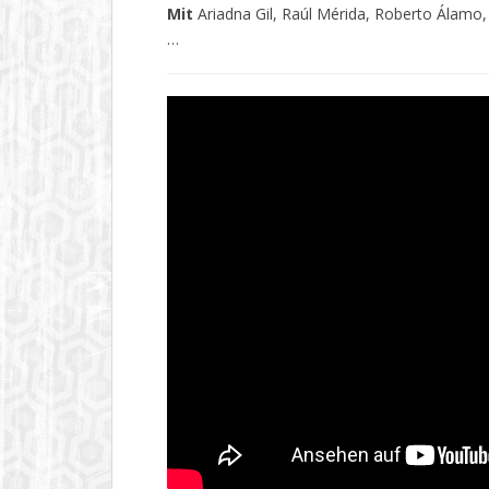
Mit
Ariadna Gil, Raúl Mérida, Roberto Álamo, 
…