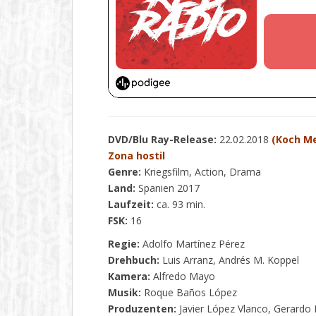
DVD/Blu Ray-Release:
22.02.2018
(Koch M
Zona hostil
Genre:
Kriegsfilm, Action, Drama
Land:
Spanien 2017
Laufzeit:
ca. 93 min.
FSK:
16
Regie:
Adolfo Martínez Pérez
Drehbuch:
Luis Arranz, Andrés M. Koppel
Kamera:
Alfredo Mayo
Musik:
Roque Baños López
Produzenten:
Javier López Vlanco, Gerardo 