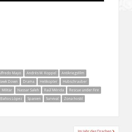
Alfredo Mayo
Andrés M. Koppel
Antikriegsfilm
Hawk Down
Drama
Helikopter
Hubschrauber
Militär
Nassar Saleh
Raúl Mérida
Rescue under Fire
 Baños López
Spanien
Survival
Zona hostil
Im Jahr des Drachen