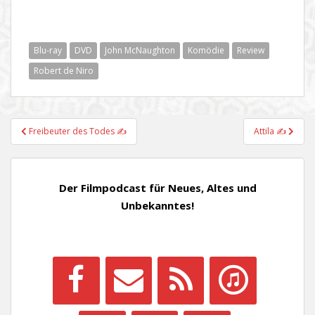
Blu-ray
DVD
John McNaughton
Komödie
Review
Robert de Niro
Beitragsnavigation
Freibeuter des Todes ✍
Attila ✍
Der Filmpodcast für Neues, Altes und
Unbekanntes!