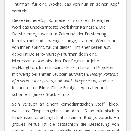
Thurman) für eine Woche, das von nun an seinen Kopf
verdreht.
Diese Gauner/Cop-Komödie ist von allen Beteiligten
wohl das unbekannteste Werk ihrer Karrieren. Die
Darstellerriege war zum Zeitpunkt der Entstehung
bereits, mehr oder weniger Lange, etabliert. Wenn man
von ihnen spricht, taucht dieser Film eher selten auf,
dabei ist De Niro-Murray-Thurman doch eine
interessante Kombination. Der Regisseur John
McNaughton, kann in seiner kurzen Liste an Projekten
mit wenig bekannten Stücken aufwarten.
Henry: Portrait
of a serial Killer (1986)
und
Wild Things (1998)
sind die
bekanntesten Filme. Diese Erfolge liegen aber auch
schon ein ganzes Stück zurück.
Sein Versuch an einem komödiantischen Stoff blieb,
was das Einspielergebnis an den US amerikanischen
Kinokassen anbelangt, hinter seinem Budget zurück. Ein
großes Minus ist die tatsächlich die Besetzung von
Robert De Niro in der Titelrolle. Er ist ein zu starker und