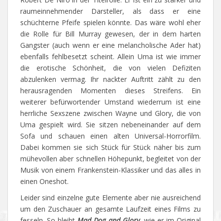
raumeinnehmender Darsteller, als dass er eine
schüchterne Pfeife spielen könnte. Das wäre wohl eher
die Rolle für Bill Murray gewesen, der in dem harten
Gangster (auch wenn er eine melancholische Ader hat)
ebenfalls fehlbesetzt scheint. Allein Uma ist wie immer
die erotische Schönheit, die von vielen Defiziten
abzulenken vermag. Ihr nackter Auftritt zählt zu den
herausragenden Momenten dieses Streifens. Ein
weiterer befürwortender Umstand wiederrum ist eine
herrliche Sexszene zwischen Wayne und Glory, die von
Uma gespielt wird. Sie sitzen nebeneinander auf dem
Sofa und schauen einen alten Universal-Horrorfilm.
Dabei kommen sie sich Stück für Stück näher bis zum
mühevollen aber schnellen Höhepunkt, begleitet von der
Musik von einem Frankenstein-Klassiker und das alles in
einen Oneshot.
Leider sind einzelne gute Elemente aber nie ausreichend
um den Zuschauer an gesamte Laufzeit eines Films zu
fesseln. So bleibt
Mad Dog and Glory
, wie er im Original