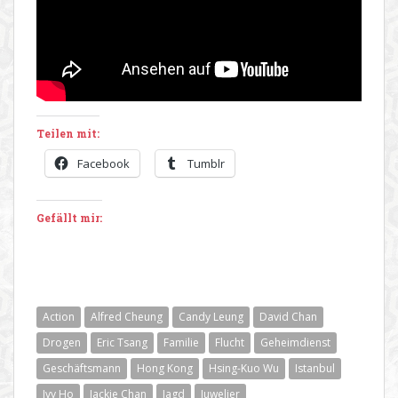
Teilen mit:
Facebook
Tumblr
Gefällt mir:
Action
Alfred Cheung
Candy Leung
David Chan
Drogen
Eric Tsang
Familie
Flucht
Geheimdienst
Geschäftsmann
Hong Kong
Hsing-Kuo Wu
Istanbul
Ivy Ho
Jackie Chan
Jagd
Juwelier