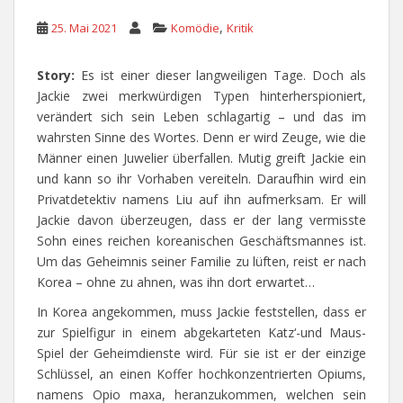
,
25. Mai 2021
Komödie
Kritik
Story:
Es ist einer dieser langweiligen Tage. Doch als
Jackie zwei merkwürdigen Typen hinterherspioniert,
verändert sich sein Leben schlagartig – und das im
wahrsten Sinne des Wortes. Denn er wird Zeuge, wie die
Männer einen Juwelier überfallen. Mutig greift Jackie ein
und kann so ihr Vorhaben vereiteln. Daraufhin wird ein
Privatdetektiv namens Liu auf ihn aufmerksam. Er will
Jackie davon überzeugen, dass er der lang vermisste
Sohn eines reichen koreanischen Geschäftsmannes ist.
Um das Geheimnis seiner Familie zu lüften, reist er nach
Korea – ohne zu ahnen, was ihn dort erwartet…
In Korea angekommen, muss Jackie feststellen, dass er
zur Spielfigur in einem abgekarteten Katz‘-und Maus-
Spiel der Geheimdienste wird. Für sie ist er der einzige
Schlüssel, an einen Koffer hochkonzentrierten Opiums,
namens Opio maxa, heranzukommen, welchen sein