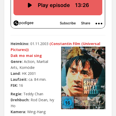
Heimkino:
01.11.2003
(Constantin Film (Universal
Pictures)
)
Dak mo mai sing
Genre:
Action, Martial
Arts, Komödie
Land:
HK 2001
Laufzeit:
ca. 84 min.
FSK:
16
Regie:
Teddy Chan
Drehbuch:
Rod Dean, Ivy
Ho
Kamera:
Wing-Hang