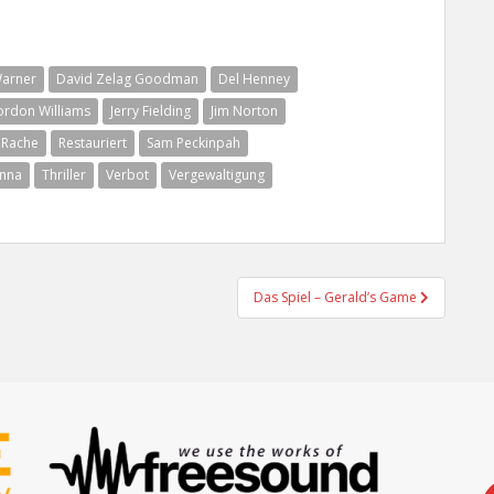
Warner
David Zelag Goodman
Del Henney
rdon Williams
Jerry Fielding
Jim Norton
Rache
Restauriert
Sam Peckinpah
enna
Thriller
Verbot
Vergewaltigung
Das Spiel – Gerald’s Game