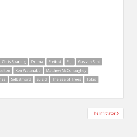
Chris Sparling
Drama
Freitod
Fuji
Gus van Sant
selton
Ken Watanabe
Matthew McConaughey
nze
Selbstmord
Suizid
The Sea of Trees
Tokio
The Infiltrator