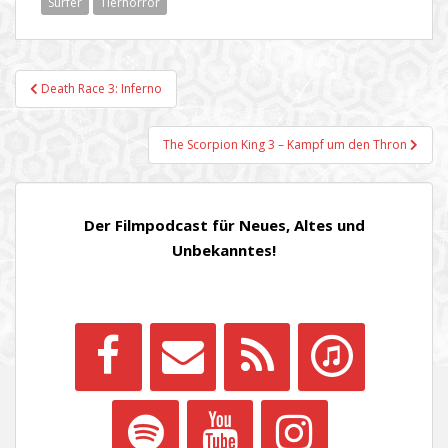
Surfer
Tierhorror
Beitragsnavigation
Death Race 3: Inferno
The Scorpion King 3 – Kampf um den Thron
Der Filmpodcast für Neues, Altes und
Unbekanntes!