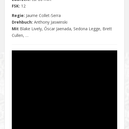
FSK:
12
Regie:
Jaume Collet-Serra
Drehbuch:
Anthony Jaswinski
Mit
Blake Lively, Óscar Jaenada, Sedona Legge, Brett
Cullen, …