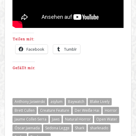
Teilen mit:
Facebook
Tumblr
Gefällt mir:
Anthony Jaswinski
asylum
Baywatch
Blake Lively
Brett Cullen
Creature Feature
Der Weiße Hai
Horror
Jaume Collet-Serra
Jaws
Natural Horror
Open Water
Óscar Jaenada
Sedona Legge
Shark
sharknado