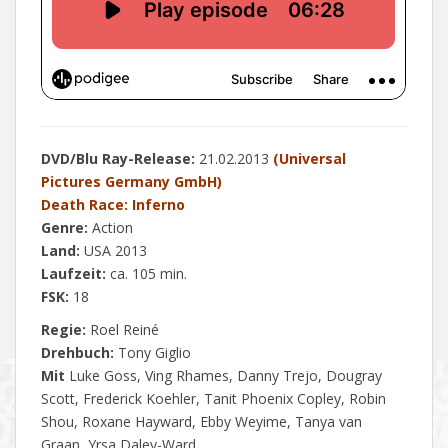
DVD/Blu Ray-Release:
21.02.2013
(Universal
Pictures Germany GmbH)
Death Race: Inferno
Genre:
Action
Land:
USA 2013
Laufzeit:
ca. 105 min.
FSK:
18
Regie:
Roel Reiné
Drehbuch:
Tony Giglio
Mit
Luke Goss, Ving Rhames, Danny Trejo, Dougray
Scott, Frederick Koehler, Tanit Phoenix Copley, Robin
Shou, Roxane Hayward, Ebby Weyime, Tanya van
Graan, Yrsa Daley-Ward, …