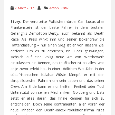
,
7. März 2017
Action
Kritik
Story:
Der verurteilte Polizistenmörder Carl Lucas alias
Frankenstein ist der beste Fahrer in dem brutalen
Gefängnis-Demolition-Derby, auch bekannt als Death
Race. Als Preis winkt ihm und seiner Boxencrew die
Haftentlassung – nur einen Sieg ist er von diesem Ziel
entfernt. Um es zu erreichen, ist Lucas gezwungen,
sichsich auf eine völlig neue Art von Wettbewerb
einzulassen: ein Rennen, das teuflischer ist als alles, was
er je zuvor erlebt hat. In einer tödlichen Wettfahrt in der
südafrikanischen Kalahari-Wüste kämpft er mit den
skrupellosesten Fahrern um sein Leben und das seiner
Crew. Am Ende kann es nur heißen: Freiheit oder Tod!
Unterstützt von seinen Mechanikern Goldberg und Lists
setzt er alles daran, das finale Rennen für sich zu
entscheiden. Doch seine Kontrahenten, allen voran der
neue Inhaber der Death-Race-Produktionsfirma Niles