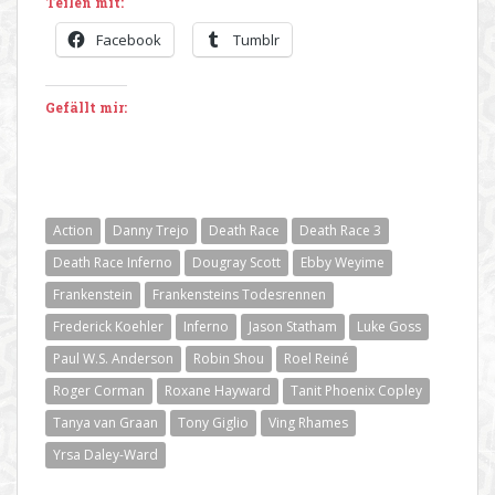
Teilen mit:
Facebook
Tumblr
Gefällt mir:
Action
Danny Trejo
Death Race
Death Race 3
Death Race Inferno
Dougray Scott
Ebby Weyime
Frankenstein
Frankensteins Todesrennen
Frederick Koehler
Inferno
Jason Statham
Luke Goss
Paul W.S. Anderson
Robin Shou
Roel Reiné
Roger Corman
Roxane Hayward
Tanit Phoenix Copley
Tanya van Graan
Tony Giglio
Ving Rhames
Yrsa Daley-Ward