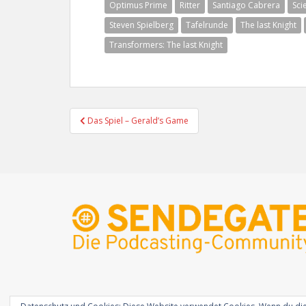
Optimus Prime
Ritter
Santiago Cabrera
Sci
Steven Spielberg
Tafelrunde
The last Knight
Transformers: The last Knight
Beitragsnavigation
Das Spiel – Gerald’s Game