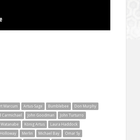
rt Marcum
Artus-Sage
Bumblebee
Don Murphy
d Carmichael
John Goodman
John Turturro
 Watanabe
König Artus
Laura Haddock
 Holloway
Merlin
Michael Bay
Omar Sy