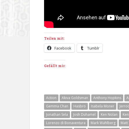
Teilen mit:
Facebook
Tumblr
Gefällt mir:
Action
Akiva Goldsman
Anthony Hopkins
A
Gemma Chan
Hasbro
Isabela Moner
Jerro
Jonathan Sela
Josh Duhamel
Ken Nolan
Ken
Lorenzo di Bonaventura
Mark Wahlberg
Matt