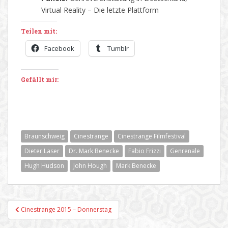
Virtual Reality – Die letzte Plattform
Teilen mit:
Facebook
Tumblr
Gefällt mir:
Braunschweig
Cinestrange
Cinestrange Filmfestival
Dieter Laser
Dr. Mark Benecke
Fabio Frizzi
Genrenale
Hugh Hudson
John Hough
Mark Benecke
Beitragsnavigation
Cinestrange 2015 – Donnerstag