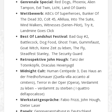
Genrenale Special:
Red Dogs, Phoenix, Alien
Tampon, Evil Twin, Licht, Land Of Giants
Wettbewerb:
ABCs Of Superheroes, Bunker Of
The Dead 3D, Colt 45, Alléluia, Into The Suite,
Wind Walkers, Witnesses (Serien-Pilot), Try It,
Landmine Goes Click
Best Of Landshut Festival:
Bad Guy #2,
Battlecock, Dog Food, Ghost Train, Gummifaust,
Goat Witch, Keine Zeit zu leben, The Fly,
Steadfest Stanley, The Security Guard
Retrospektive John Hough:
Tanz der
Totenköpfe, Draculas Hexenjagd
Midnight Cult:
Human Centipede 3, Das Haus an
der Friedhofsmauer (
Quella villa accanto al
cimitero
), Terror in der Oper (Opera), Verdammt
zu leben – verdammt zu sterben (
I quattro
dell’apocalisse
)
Werkstattgespräche:
Fabio Frizzi, John Hough,
Dieter Laser
Panels:
Genreveranstaltung in Deutschland,