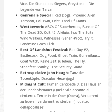
Vice, Die Stunde des Siegers, Greystoke – Die
Legende von Tarzan
Genrenale Special:
Red Dogs, Phoenix, Alien
Tampon, Evil Twin, Licht, Land Of Giants
Wettbewerb:
ABCs Of Superheroes, Bunker Of
The Dead 3D, Colt 45, Alléluia, Into The Suite,
Wind Walkers, Witnesses (Serien-Pilot), Try It,
Landmine Goes Click
Best Of Landshut Festival:
Bad Guy #2,
Battlecock, Dog Food, Ghost Train, Gummifaust,
Goat Witch, Keine Zeit zu leben, The Fly,
Steadfest Stanley, The Security Guard
Retrospektive John Hough:
Tanz der
Totenköpfe, Draculas Hexenjagd
Midnight Cult:
Human Centipede 3, Das Haus an
der Friedhofsmauer (
Quella villa accanto al
cimitero
), Terror in der Oper (Opera), Verdammt
zu leben – verdammt zu sterben (
I quattro
dell’apocalisse
)