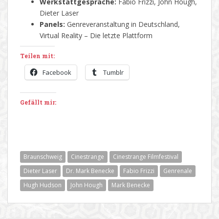
Werkstattgespräche:
Fabio Frizzi, John Hough,
Dieter Laser
Panels:
Genreveranstaltung in Deutschland,
Virtual Reality – Die letzte Plattform
Teilen mit:
Facebook
Tumblr
Gefällt mir:
Braunschweig
Cinestrange
Cinestrange Filmfestival
Dieter Laser
Dr. Mark Benecke
Fabio Frizzi
Genrenale
Hugh Hudson
John Hough
Mark Benecke