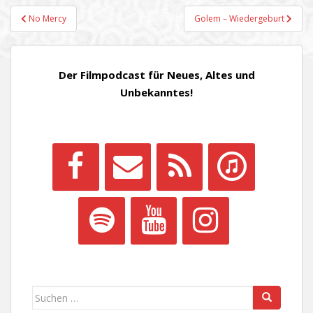
Beitragsnavigation
No Mercy
Golem – Wiedergeburt
Der Filmpodcast für Neues, Altes und
Unbekanntes!
Suchen
nach: