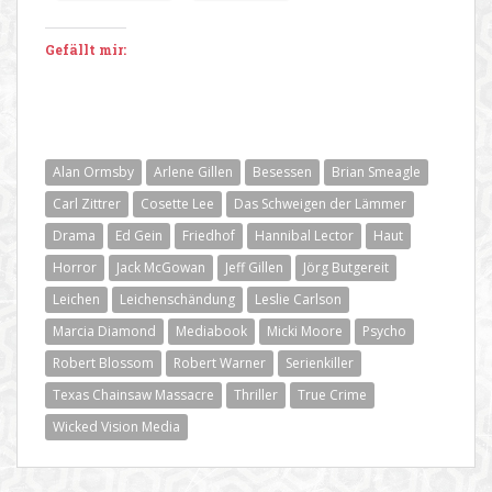
Gefällt mir:
Alan Ormsby
Arlene Gillen
Besessen
Brian Smeagle
Carl Zittrer
Cosette Lee
Das Schweigen der Lämmer
Drama
Ed Gein
Friedhof
Hannibal Lector
Haut
Horror
Jack McGowan
Jeff Gillen
Jörg Butgereit
Leichen
Leichenschändung
Leslie Carlson
Marcia Diamond
Mediabook
Micki Moore
Psycho
Robert Blossom
Robert Warner
Serienkiller
Texas Chainsaw Massacre
Thriller
True Crime
Wicked Vision Media