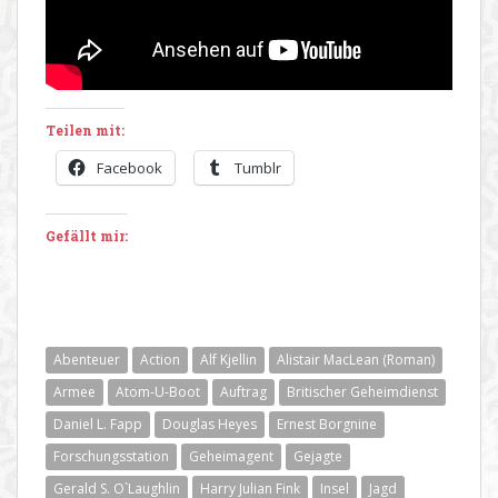
Teilen mit:
Facebook
Tumblr
Gefällt mir:
Abenteuer
Action
Alf Kjellin
Alistair MacLean (Roman)
Armee
Atom-U-Boot
Auftrag
Britischer Geheimdienst
Daniel L. Fapp
Douglas Heyes
Ernest Borgnine
Forschungsstation
Geheimagent
Gejagte
Gerald S. O`Laughlin
Harry Julian Fink
Insel
Jagd