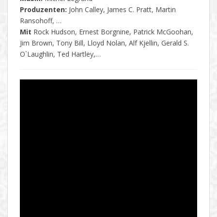
Produzenten:
John Calley, James C. Pratt, Martin
Ransohoff, …
Mit
Rock Hudson, Ernest Borgnine, Patrick McGoohan,
Jim Brown, Tony Bill, Lloyd Nolan, Alf Kjellin, Gerald S.
O`Laughlin, Ted Hartley,…