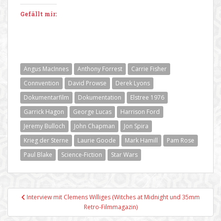
Gefällt mir:
Angus MacInnes
Anthony Forrest
Carrie Fisher
Connvention
David Prowse
Derek Lyons
Dokumentarfilm
Dokumentation
Elstree 1976
Garrick Hagon
George Lucas
Harrison Ford
Jeremy Bulloch
John Chapman
Jon Spira
Krieg der Sterne
Laurie Goode
Mark Hamill
Pam Rose
Paul Blake
Science-Fiction
Star Wars
Beitragsnavigation
Interview mit Clemens Williges (Witches at Midnight und 35mm
Retro-Filmmagazin)