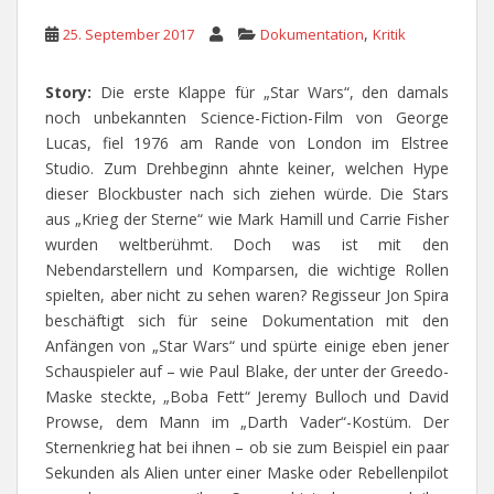
,
25. September 2017
Dokumentation
Kritik
Story:
Die erste Klappe für „Star Wars“, den damals
noch unbekannten Science-Fiction-Film von George
Lucas, fiel 1976 am Rande von London im Elstree
Studio. Zum Drehbeginn ahnte keiner, welchen Hype
dieser Blockbuster nach sich ziehen würde. Die Stars
aus „Krieg der Sterne“ wie Mark Hamill und Carrie Fisher
wurden weltberühmt. Doch was ist mit den
Nebendarstellern und Komparsen, die wichtige Rollen
spielten, aber nicht zu sehen waren? Regisseur Jon Spira
beschäftigt sich für seine Dokumentation mit den
Anfängen von „Star Wars“ und spürte einige eben jener
Schauspieler auf – wie Paul Blake, der unter der Greedo-
Maske steckte, „Boba Fett“ Jeremy Bulloch und David
Prowse, dem Mann im „Darth Vader“-Kostüm. Der
Sternenkrieg hat bei ihnen – ob sie zum Beispiel ein paar
Sekunden als Alien unter einer Maske oder Rebellenpilot