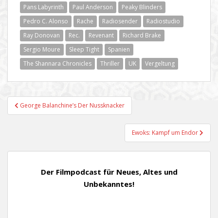
Pans Labyrinth
Paul Anderson
Peaky Blinders
Pedro C. Alonso
Rache
Radiosender
Radiostudio
Ray Donovan
Rec.
Revenant
Richard Brake
Sergio Moure
Sleep Tight
Spanien
The Shannara Chronicles
Thriller
UK
Vergeltung
Beitragsnavigation
George Balanchine’s Der Nussknacker
Ewoks: Kampf um Endor
Der Filmpodcast für Neues, Altes und
Unbekanntes!