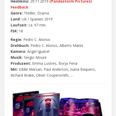
Heimkino:
29.11.2019
(Pandastorm Pictures)
Feedback
Genre:
Thriller, Drama
Land:
UK / Spanien 2019
Laufzeit:
ca. 97 min.
FSK:
18
Regie:
Pedro C. Alonso
Drehbuch:
Pedro C. Alonso, Alberto Marini
Kamera:
Ángel Iguácel
Musik:
Sergio Moure
Produzent:
Emma Lustres, Borja Pena
Mit:
Eddie Marsan, Paul Anderson, Ivana Baquero,
Richard Brake, Oliver Coopersmith, …