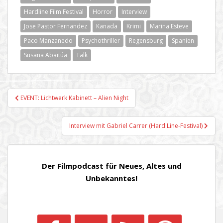
Hardline Film Festival
Horror
Interview
Jose Pastor Fernandez
Kanada
Krimi
Marina Esteve
Paco Manzanedo
Psychothriller
Regensburg
Spanien
Susana Abaitúa
Talk
Beitragsnavigation
EVENT: Lichtwerk Kabinett – Alien Night
Interview mit Gabriel Carrer (Hard:Line-Festival)
Der Filmpodcast für Neues, Altes und
Unbekanntes!