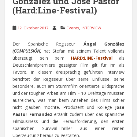
González und Jose Pastor
(Hard:Line-Festival)
,
12. Oktober 2017
Events
INTERVIEW
Der Spanische Regisseur
Ángel González
(COMPULSIÓN)
hat Stefan mit seinem Talent vollends
überzeugt, sein beim
HARD:LINE-Festival
als
Deutschlandpremiere gezeigter Film gilt für ihn als
Favorit. In diesem dreisprachig geführten Interview
berichtet der Regisseur über seine Einflüsse, seine
besondere, auch am Stummfilm orientierte Bildsprache
und der toughen Arbeit am Film – 10 Drehtage mussten
ausreichen, was man beim Ansehen des Films schier
nicht glauben möchte. Produzent und Kollege
Jose
Pastor Fernandez
erzählt zudem über das spanische
Filmbusiness und die Herausforderung, den ersten
spanischen Survival-Thriller aus einer reinen
Überzeugung heraus zu gestalten.