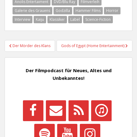
Anolis Entertaiment
DVD/Blu Ray
Filmverleih
Galerie des Grauens
Godzilla
Hammer Films
Horror
Interview
Kaiju
Klassiker
Label
Science-Fiction
Beitragsnavigation
Der Mörder des Klans
Gods of Egypt (Home Entertainment)
Der Filmpodcast für Neues, Altes und
Unbekanntes!