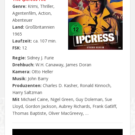
Genre:
Krimi, Thriller,
Agentenfilm, Action,
Abenteuer
Land:
Großbritannien
1965
Laufzeit:
ca. 107 min.
FSK:
12
Regie:
Sidney J. Furie
Drehbuch:
W.H. Canaway, James Doran
Kamera:
Otto Heller
Musik:
John Barry
Produzenten:
Charles D. Kasher, Ronald Kinnoch,
Harry Saltzman
Mit
Michael Caine, Nigel Green, Guy Doleman, Sue
Lloyd, Gordon Jackson, Aubrey Richards, Frank Gatliff,
Thomas Baptiste, Oliver MacGreevy, …