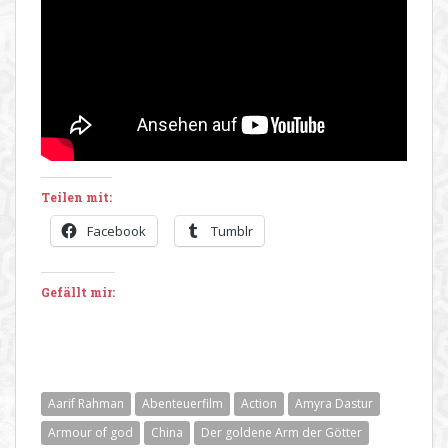
Teilen mit:
Facebook
Tumblr
Gefällt mir:
Aarif Rahman
Abenteuerfilm
Action
Amyra Dastur
Armour of god
China
Der goldene Arm der Götter